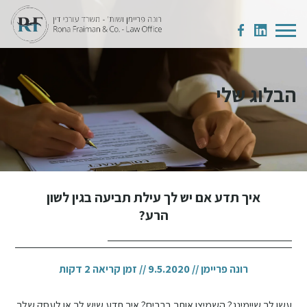
הבלוג שלי
איך תדע אם יש לך עילת תביעה בגין לשון
הרע?
רונה פריימן //
9.5.2020
// זמן קריאה 2 דקות
עשו לך שיימינג? השמיצו אותך ברבים? איך תדע שיש לך או לעסק שלך