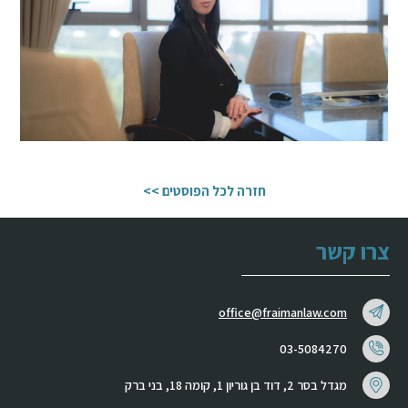
חזרה לכל הפוסטים >>
צרו קשר
office@fraimanlaw.com
03-5084270
מגדל בסר 2, דוד בן גוריון 1, קומה 18, בני ברק