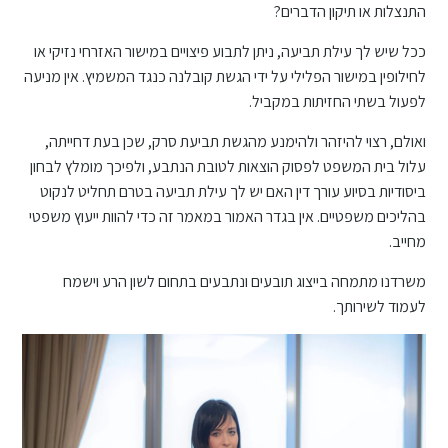
התנצלות או תיקון הדברים?
ככל שיש לך עילת תביעה, ניתן לתבוע פיצויים במישור האזרחי נזיקי או
לחילופין במישור הפלילי על ידי הגשת קובלנה כנגד המשמיץ. אין מניעה
לפעול בשתי החזיתות במקביל.
ואולם, רצוי להיזהר ולהימנע מהגשת תביעת סרק, שכן בעת דחייתה,
עלול בית המשפט לפסוק הוצאות לטובת הנתבע, ולפיכך מומלץ לבחון
ביסודיות בסיוע עורך דין האם יש לך עילת תביעה בטרם תחליט לנקוט
בהליכים משפטיים. אין בגדר האמור במאמר זה כדי להוות ייעוץ משפטי
מחייב.
משרדנו מתמחה בייצוג תובעים ונתבעים בתחום לשון הרע וישמח
לעמוד לשירותך.