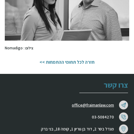
צילום : Nomadigo
חזרה לכל תחומי ההתמחות >>
צרו קשר
office@fraimanlaw.com
03-5084270
מגדל בסר 2, דוד בן גוריון 1, קומה 18, בני ברק