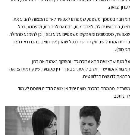
לערוך צוואה.
המדובר במסמך משפטי, שמטרתו לאפשר לאדם המצווה להביע את
רצונו, כי רכושו יחולק, לאחר מותו, בהתאם לבחירתו, ולהימנע, ככל
שאפשר, מסכסוכים ומאבקים משפטיים על עזבונו, וכן להימנע מהחלת
ברירת המחדל שבחוק הירושה (ככל שהדין אינו תואם בהכרח את רצון
המצווה).
על מנת שהצוואה תהא ערוכה כדין ותשקף נאמנה את רצון
המצווה/המוריש – חשוב להסתייע בעורך דין מקצועי, שינסח את הצוואה
בהתאם לדגשים הרלוונטיים.
משרדינו מתמחה בהכנת צוואת יחיד או צוואה הדדית וישמח לעמוד
לרשותכם.